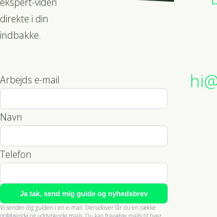
ekspert-viden
direkte i din
indbakke.
hi@
Arbejds e-mail
Navn
Telefon
Ja tak, send mig guide og nyhedsbrev
Vi sender dig guiden i en e-mail. Derudover får du en række
opfølgende og uddybende mails. Du kan fravælge mails til hver