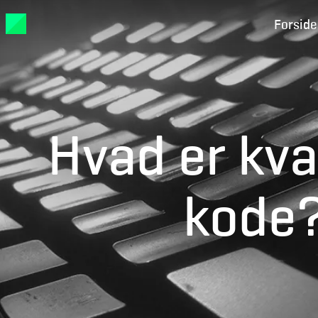
Forside
Hvad er kva
kode