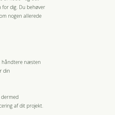
n for dig. Du behøver
 som nogen allerede
 at håndtere næsten
r din
g dermed
ring af dit projekt.