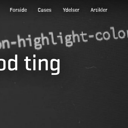
Forside
Cases
Ydelser
Artikler
od ting