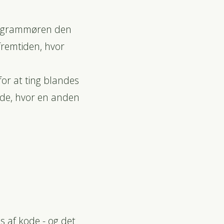
 programmøren den
 fremtiden, hvor
for at ting blandes
åde, hvor en anden
s af kode - og det