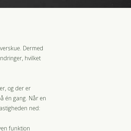
 overskue. Dermed
dringer, hvilket
r, og der er
å én gang. Når en
hastigheden ned:
ven funktion