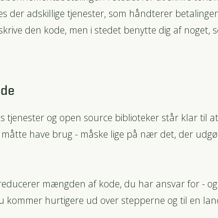
s der adskillige tjenester, som håndterer betalinge
krive den kode, men i stedet benytte dig af noget,
ode
ts tjenester og open source biblioteker står klar til
du måtte have brug - måske lige på nær det, der udgø
reducerer mængden af kode, du har ansvar for - o
du kommer hurtigere ud over stepperne og til en lance