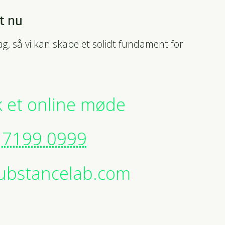
t nu
dag, så vi kan skabe et solidt fundament for
 et online møde
7199 0999
ubstancelab.com