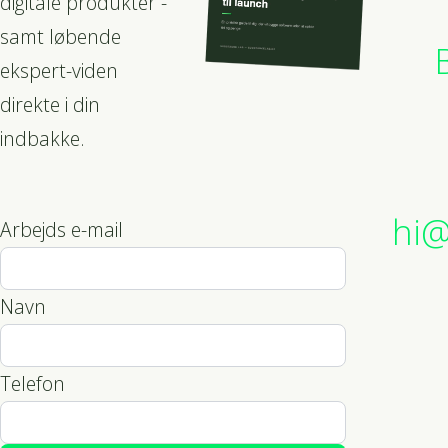
digitale produkter -
samt løbende
ekspert-viden
direkte i din
indbakke.
hi@
Arbejds e-mail
Navn
Telefon