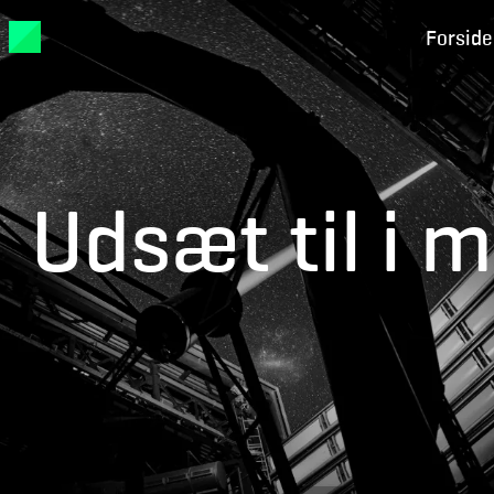
Forside
Udsæt til i m