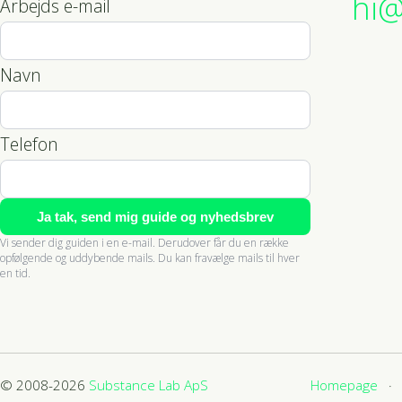
hi@
Arbejds e-mail
Navn
Telefon
Ja tak, send mig guide og nyhedsbrev
Vi sender dig guiden i en e-mail. Derudover får du en række
opfølgende og uddybende mails. Du kan fravælge mails til hver
en tid.
© 2008-2026
Substance Lab ApS
Homepage