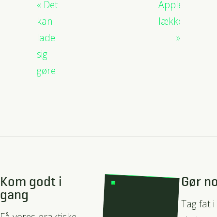
Det
Apple-
kan
lækkerhed
lade
sig
gøre
Kom godt i
Gør no
gang
Tag fat i
Få vores praktiske