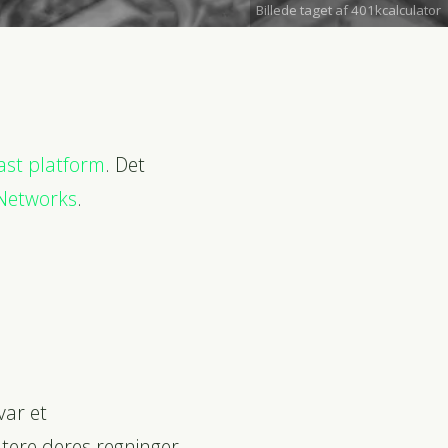
Billede taget af 401kcalculator
st platform
. Det
Networks
.
var et
tere deres regninger