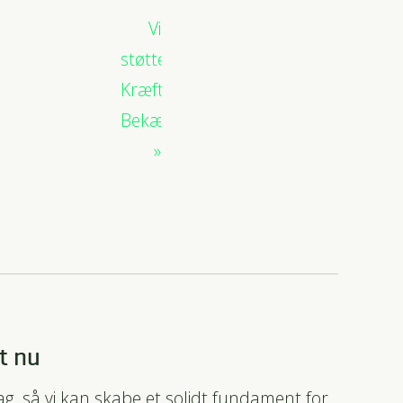
Vi
støtter
Kræftens
Bekæmpelse
t nu
dag, så vi kan skabe et solidt fundament for