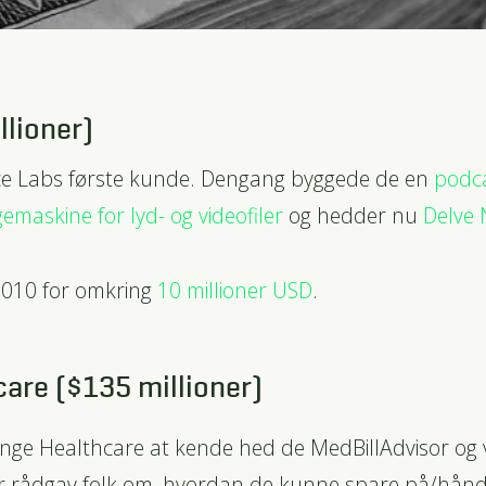
llioner)
ce Labs første kunde. Dengang byggede de en
podca
emaskine for lyd- og videofiler
og hedder nu
Delve 
 2010 for omkring
10 millioner USD
.
are ($135 millioner)
ange Healthcare at kende hed de MedBillAdvisor og 
er rådgav folk om, hvordan de kunne spare på/hånd