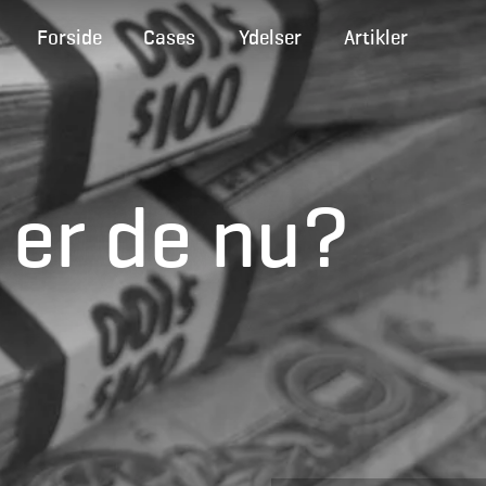
Forside
Cases
Ydelser
Artikler
 er de nu?