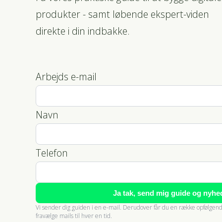
produkter - samt løbende ekspert-viden
direkte i din indbakke.
Arbejds e-mail
Navn
Telefon
Ja tak, send mig guide og nyhe
Vi sender dig guiden i en e-mail. Derudover får du en række opfølge
fravælge mails til hver en tid.