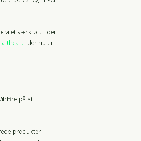
de vi et værktøj under
althcare
, der nu er
ldfire på at
erede produkter