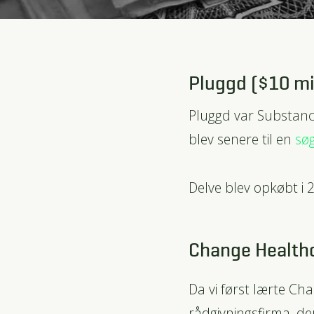
Pluggd ($10 mi
Pluggd var Substan
blev senere til en
søg
Delve blev opkøbt i
Change Healthc
Da vi først lærte Ch
rådgivningsfirma, d