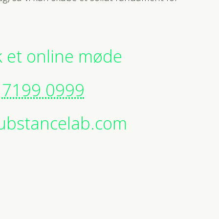
 et online møde
7199 0999
ubstancelab.com