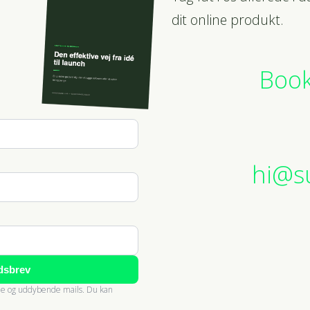
dit online produkt.
Book
hi@s
dsbrev
nde og uddybende mails. Du kan