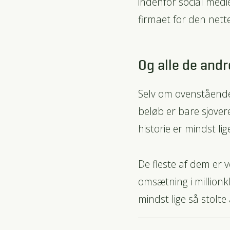
indenfor social medi
firmaet for den net
Og alle de andr
Selv om ovenstående
beløb er bare sjover
historie er mindst lig
De fleste af dem er v
omsætning i millionk
mindst lige så stolte 