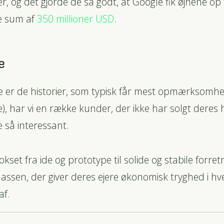
er, og det gjorde de så godt, at Google fik øjnene o
te sum af
350 millioner USD
.
e
 er de historier, som typisk får mest opmærksomhed
e), har vi en række kunder, der ikke har solgt deres 
e så interessant.
okset fra ide og prototype til solide og stabile forre
lassen, der giver deres ejere økonomisk tryghed i hv
af.