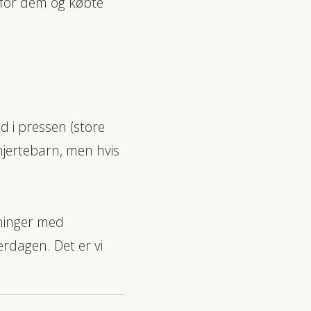
p for dem og købte
 i pressen (store
hjertebarn, men hvis
tninger med
erdagen. Det er vi