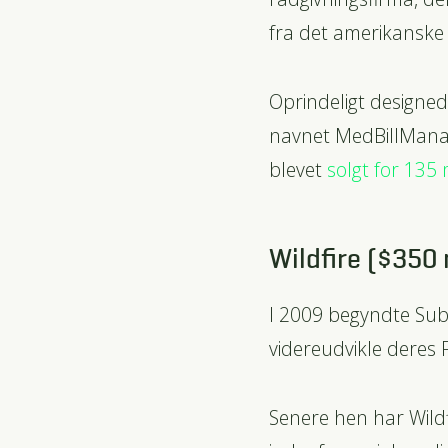
fra det amerikansk
Oprindeligt designede
navnet MedBillManag
blevet
solgt for 135 
Wildfire ($350 
I 2009 begyndte Sub
videreudvikle deres
Senere hen har Wildf