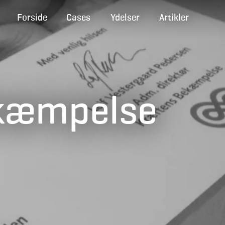
Forside
Cases
Ydelser
Artikler
ekæmpelse