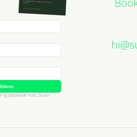
Book
hi@s
dsbrev
nde og uddybende mails. Du kan