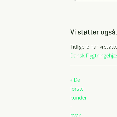
Vi støtter ogs
Tidligere har vi stø
Dansk Flygtningehjæ
De
første
kunder
-
hvor