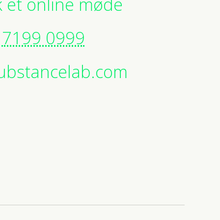
 et online møde
7199 0999
ubstancelab.com