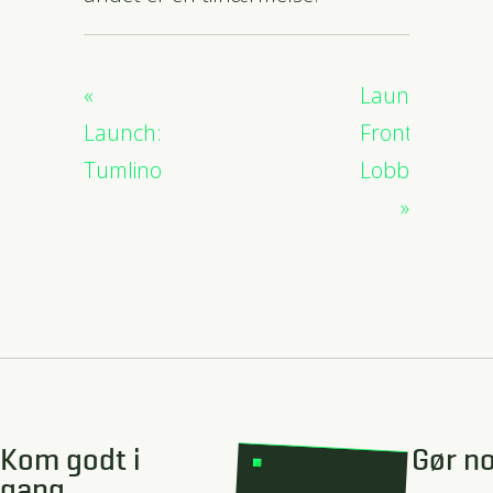
Launch:
Launch:
Front
Tumlino
Lobby
Kom godt i
Gør no
gang